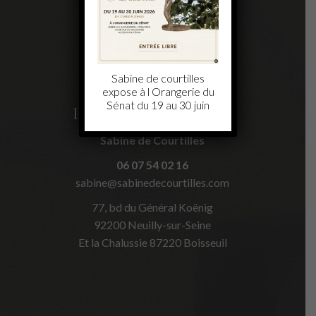
Sabine de courtilles
expose à l Orangerie du
Sénat du 19 au 30 juin
Informations de contact
Sabine de Courtilles
06 07 54 02 16
sabine@sabinedecourtilles.com
77, bd du Général Koënig
92200 Neuilly-sur-Seine
Et la Chalussie 87220 Boisseuil