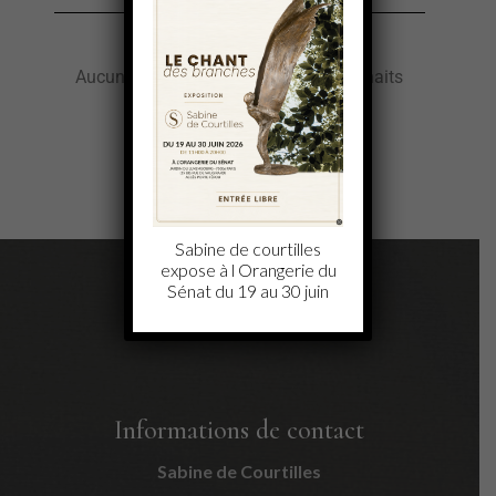
Aucun produit ajouté à la liste de souhaits
Sabine de courtilles
expose à l Orangerie du
Sénat du 19 au 30 juin
Informations de contact
Sabine de Courtilles