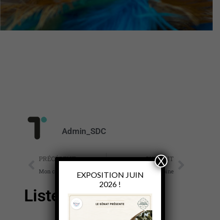
Admin_SDC
X
PRÉCÉDENT
SUIVANT
Mon compte
La galerie de Sabine
EXPOSITION JUIN
2026 !
Liste de souhaits