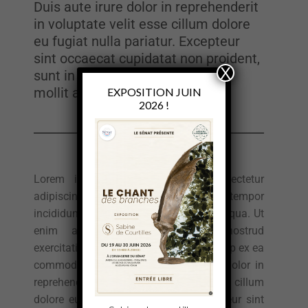
Duis aute irure dolor in reprehenderit
in voluptate velit esse cillum dolore
eu fugiat nulla pariatur. Excepteur
sint occaecat cupidatat non proident,
X
sunt in culpa qui officia deserunt
mollit anim id est laborum
EXPOSITION JUIN
2026 !
Lorem ipsum dolor sit amet, consectetur
adipiscing elit, sed do eiusmod tempor
incididunt ut labore et dolore magna aliqua. Ut
enim ad minim veniam, quis nostrud
exercitation ullamco laboris nisi ut aliquip ex ea
commodo consequat. Duis aute irure dolor in
reprehenderit in voluptate velit esse cillum
dolore eu fugiat nulla pariatur. Excepteur sint