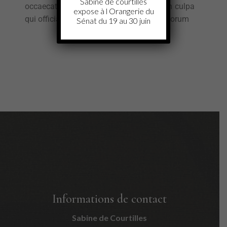
Sabine de courtilles
occaecat cupidatat non proident, sunt in culpa
expose à l Orangerie du
qui officia deserunt mollit anim id est laborum
Sénat du 19 au 30 juin
Informations de contact
Sabine de Courtilles