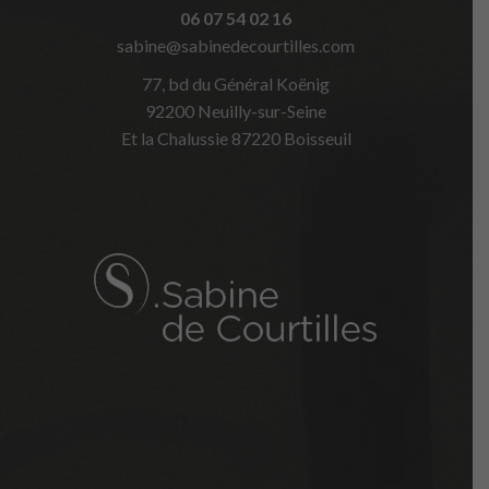
06 07 54 02 16
sabine@sabinedecourtilles.com
77, bd du Général Koënig
92200 Neuilly-sur-Seine
Et la Chalussie 87220 Boisseuil