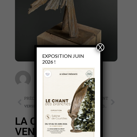
X
EXPOSITION JUIN
2026 !
Sabine de Courtilles
PRÉCÉDENT
SUIVANT
VERSION NUMERIQUE : Livre d’art LES NERVURES DE L’AME
PETITE GRAINE D’AMOUR
LA CARESSE DU
VENT