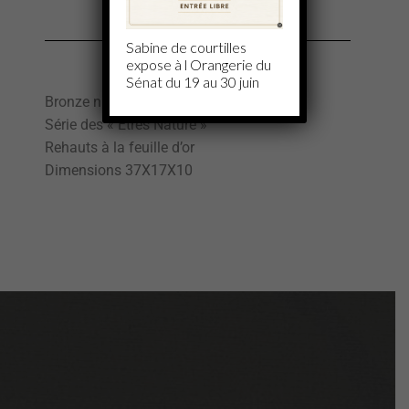
Sabine de courtilles
expose à l Orangerie du
Sénat du 19 au 30 juin
Bronze numéroté
Série des « Etres Nature »
Rehauts à la feuille d’or
Dimensions 37X17X10