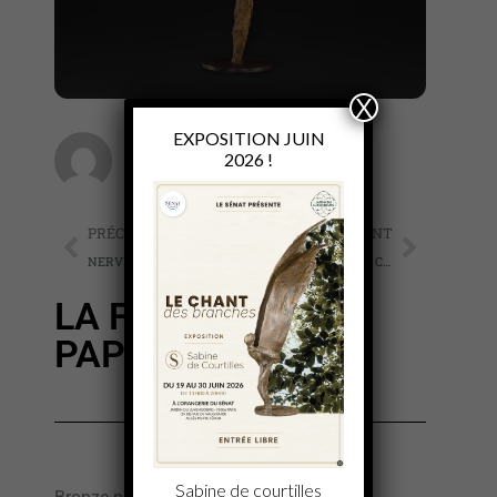
X
EXPOSITION JUIN
2026 !
Sabine de Courtilles
PRÉCÉDENT
SUIVANT
NERVURES DE VIE
LAMPADAIRE ALBA – Collaboration Courtilles & Juteau
LA FEMME AUX
PAPILLONS
Sabine de courtilles