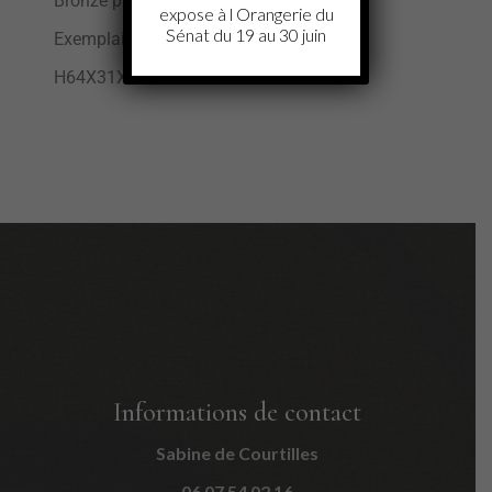
Bronze patiné et dorures à l’or fin
expose à l Orangerie du
Sénat du 19 au 30 juin
Exemplaire n°1/8
H64X31X13 cm
Informations de contact
Sabine de Courtilles
06 07 54 02 16