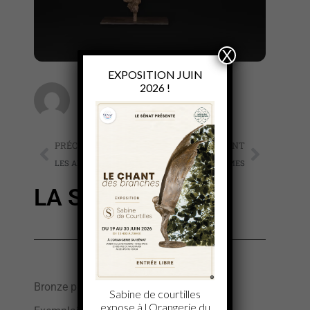
X
EXPOSITION JUIN
2026 !
Sabine de Courtilles
PRÉCÉDENT
SUIVANT
LES AILES ME POUSSENT
L’OISEAU DES CÎMES
LA SPHINGE
Bronze patiné
Sabine de courtilles
expose à l Orangerie du