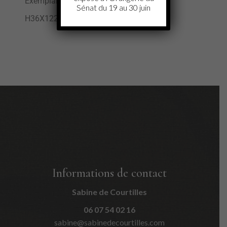
Exemplaire n°2/8
Sénat du 19 au 30 juin
H36X122X45 cm
Informations de contact
Sabine de Courtilles
06 07 54 02 16
sabine@sabinedecourtilles.com