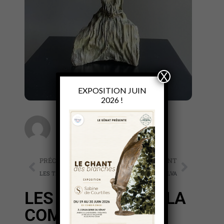
X
EXPOSITION JUIN
2026 !
Sabine de Courtilles
PRÉCÉDENT
SUIVANT
LES THEATRALES LE CHEVALIER
SYLVA
LES THEATRALES LA
COMEDIENNE