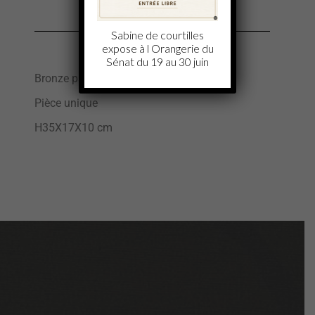
Sabine de courtilles
expose à l Orangerie du
Sénat du 19 au 30 juin
Bronze patiné avec dorures à l’or fin
Pièce unique
H35X17X10 cm