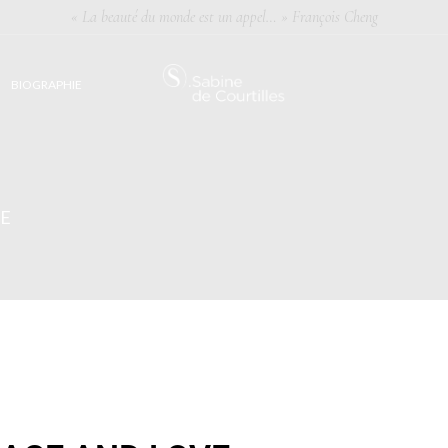
« La beauté du monde est un appel… » François Cheng
BIOGRAPHIE
VE