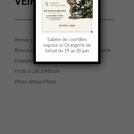
VEINURES
Sabine de courtilles
Bronze patiné
expose à l Orangerie du
Sénat du 19 au 30 juin
Branchage unique à chaque tirage de l’oeuvre
Exemplaire 5/8
H156 X L80 XP80 cm
Photo Armon-Photo