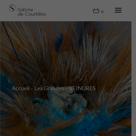
0
Accueil
Les Grandes
VEINURES