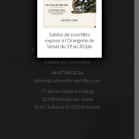
Sabine de courtilles
expose à l Orangerie du
Sénat du 19 au 30 juin
Informations de contact
Sabine de Courtilles
06 07 54 02 16
sabine@sabinedecourtilles.com
77, bd du Général Koënig
92200 Neuilly-sur-Seine
Et la Chalussie 87220 Boisseuil