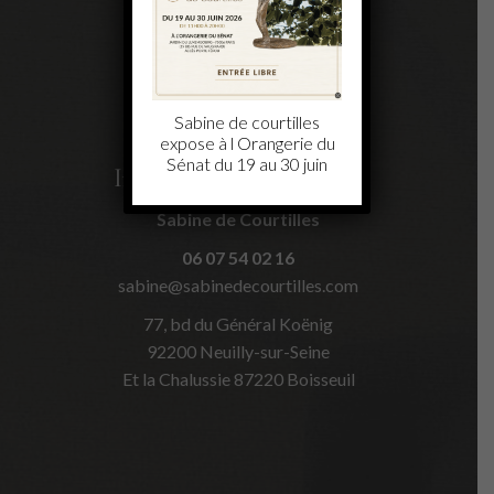
Sabine de courtilles
expose à l Orangerie du
Sénat du 19 au 30 juin
Informations de contact
Sabine de Courtilles
06 07 54 02 16
sabine@sabinedecourtilles.com
77, bd du Général Koënig
92200 Neuilly-sur-Seine
Et la Chalussie 87220 Boisseuil