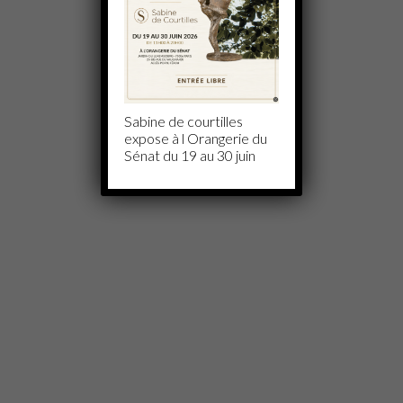
Sabine de courtilles
expose à l Orangerie du
Sénat du 19 au 30 juin