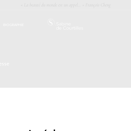
« La beauté du monde est un appel… » François Cheng
BIOGRAPHIE
esse