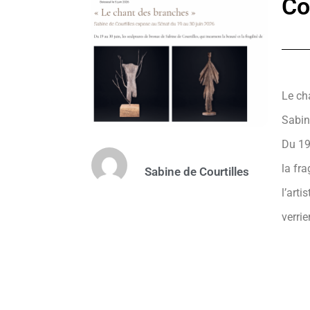
Co
Le ch
Sabin
Du 19
la fra
Sabine de Courtilles
l’arti
verrie