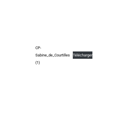
CP-
Sabine_de_Courtilles
Télécharger
(1)