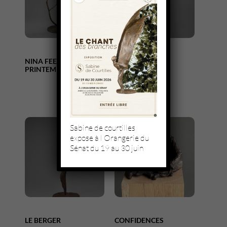
NINA FEE DU
CHEYENNE
PRINTEMPS
Sabine de courtilles
expose à l Orangerie du
Sénat du 19 au 30 juin
LE BERGER
CONFIDENCES