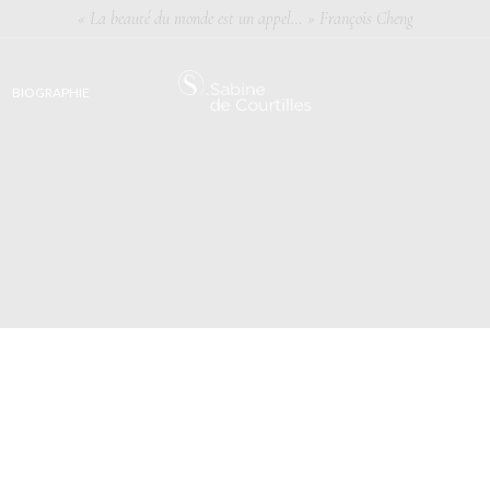
« La beauté du monde est un appel… » François Cheng
BIOGRAPHIE