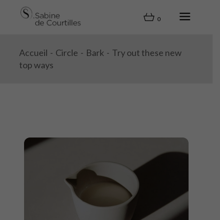
0
Accueil
Circle
Bark
Try out these new
top ways