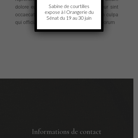
Sabine de courtilles
dolore eu fugiat nulla pariatur. Excepteur sint
expose à l Orangerie du
occaecat cupidatat non proident, sunt in culpa
Sénat du 19 au 30 juin
qui officia deserunt mollit anim id est laborum
Informations de contact