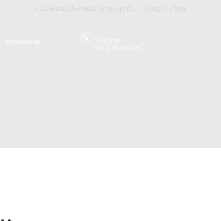
« La beauté du monde est un appel… » François Cheng
BIOGRAPHIE