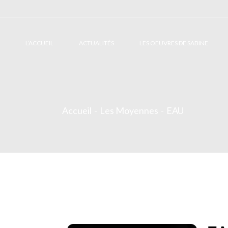
L’ACCUEIL
ACTUALITÉS
LES OEUVRES DE SABINE
Accueil
Les Moyennes
EAU