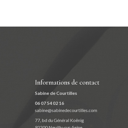
Informations de contact
Sabine de Courtilles
06 07 54 02 16
sabine@sabinedecourtilles.com
77, bd du Général Koënig
92200 Neuilly-sur-Seine