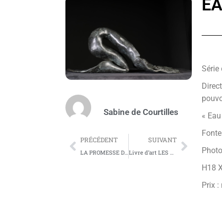
E
Série
Direc
pouvo
Sabine de Courtilles
« Eau 
Fonte
PRÉCÉDENT
SUIVANT
Phot
LA PROMESSE DE L’AUBE
Livre d’art LES NERVURES DE L’AME broché 92pages
H18 X
Prix 