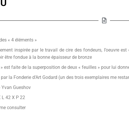
AU
 des « 4 éléments »
tement inspirée par le travail de cire des fondeurs, l’oeuvre est 
ir être fondue à la bonne épaisseur de bronze
» est faite de la superposition de deux « feuilles » pour lui donne
 par la Fonderie d’Art Godard (un des trois exemplaires me resta
o Yvan Gueshov
 L 42 X P 22
: me consulter