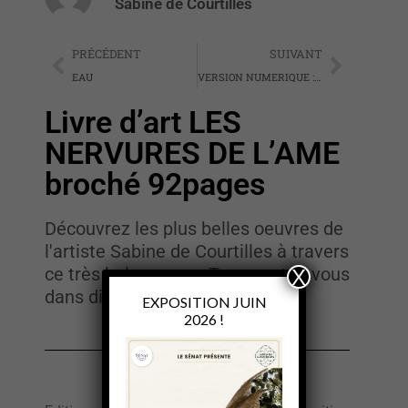
Sabine de Courtilles
PRÉCÉDENT
SUIVANT
EAU
VERSION NUMERIQUE : Livre d’art LES NERVURES DE L’AME
Livre d’art LES
NERVURES DE L’AME
broché 92pages
Découvrez les plus belles oeuvres de
l'artiste Sabine de Courtilles à travers
ce très bel ouvrage. Transportez-vous
X
dans différents univers...
EXPOSITION JUIN
2026 !