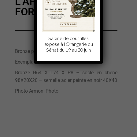
L’APPEL DE LA
FORET 1
Sabine de courtilles
expose à l Orangerie du
Sénat du 19 au 30 juin
Bronze patiné sur socle en chêne
Exemplaire 3/8
Bronze H64 X L74 X P8 – socle en chêne
98X20X20 – semelle acier peinte en noir 40X40
Photo Armon_Photo