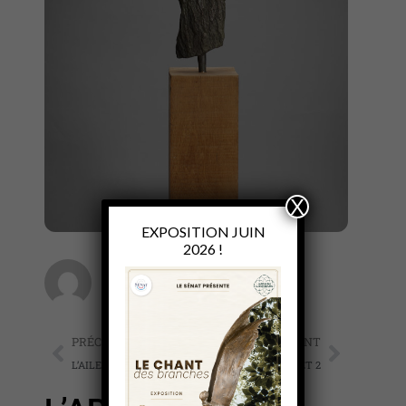
X
EXPOSITION JUIN
2026 !
Sabine de Courtilles
PRÉCÉDENT
SUIVANT
L’AILE DU DESIR
L’APPEL DE LA FORET 2