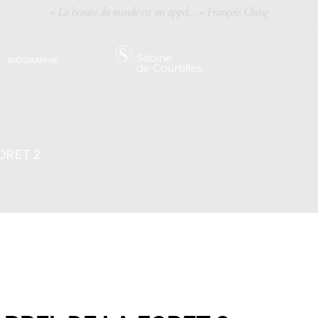
« La beauté du monde est un appel… » François Cheng
BIOGRAPHIE
FORET 2