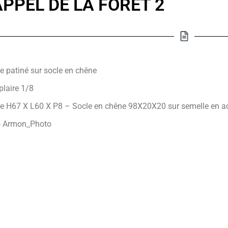
APPEL DE LA FORET 2
e patiné sur socle en chêne
laire 1/8
e H67 X L60 X P8 – Socle en chêne 98X20X20 sur semelle en aci
o Armon_Photo